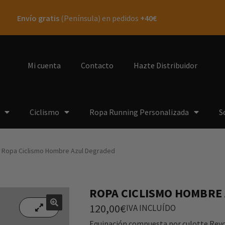
Envío gratis
(Península) en pedidos
+40€
Mi cuenta
Contacto
Hazte Distribuidor
Ciclismo
Ropa Running Personalizada
S
Ropa Ciclismo Hombre Azul Degraded
ROPA CICLISMO HOMBRE
120,00
€
IVA INCLUÍDO
🔍
🔍
Equipación compuesta por culotte Revo