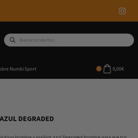
0,00
€
obre Numbi Sport
0
 AZUL DEGRADED
lution hombre y maillot azul Degraded hombre para que tus