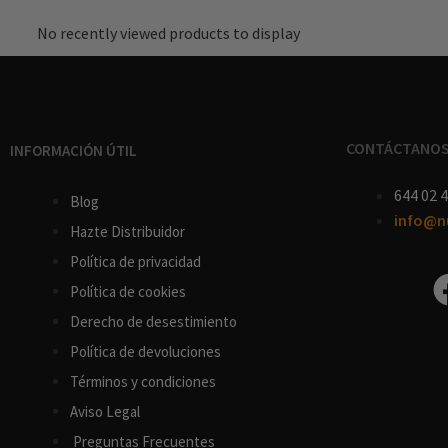
No recently viewed products to display
CONTÁCTANO
INFORMACIÓN ÚTIL
644 02 4
Blog
info@n
Hazte Distribuidor
Política de privacidad
Política de cookies
D
erecho
de
desestimiento
Política de devoluciones
Términos y condiciones
Aviso Legal
Preguntas Frecuentes