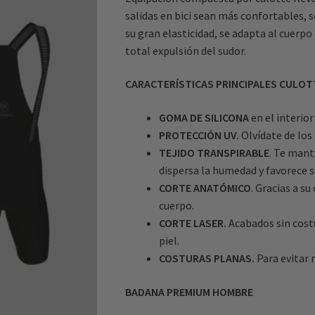
salidas en bici sean más confortables, s
su gran elasticidad, se adapta al cuerpo
total expulsión del sudor.
CARACTERÍSTICAS PRINCIPALES CULOT
GOMA DE SILICONA
en el interio
PROTECCIÓN UV.
Olvídate de los
TEJIDO TRANSPIRABLE
. Te mant
dispersa la humedad y favorece s
CORTE ANATÓMICO
. Gracias a s
cuerpo.
CORTE LASER.
Acabados sin costu
piel.
COSTURAS PLANAS.
Para evitar r
BADANA PREMIUM HOMBRE