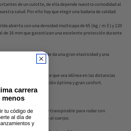
ortantes de un culotte, de ella depende nuestra comodidad al
nuestra salud. Por ello hay que elegir una badana de calidad.
da abierta con una densidad multicapa de 65 (kg / m 3 ) y 120
otal de 16 mm que garantizan una excelente protección durante
 espesor de 4 mm lo que le da una gran elasticidad y una
acto con la piel.
pesor de 12 mm. Esto hace que sea idónea en las distancias
 garantizando una protección óptima y gran confort.
ima carrera
% menos
 envolvente, elástico y transpirable para rodar con
ir tu código de
rte al día de
eguir el ajuste perfecto al cuerpo.
lanzamientos y
.