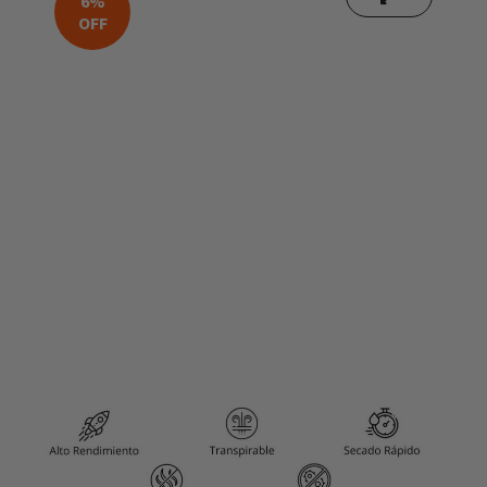
6%
OFF