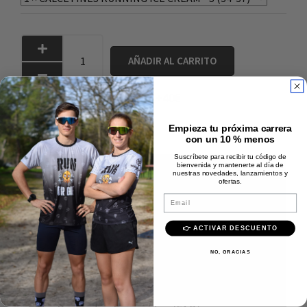
AÑADIR AL CARRITO
Envío rápido y gratis +40€
Pago 100% seguro
Empieza tu próxima carrera
con un 10 % menos
Calidad Premium
Suscríbete para recibir tu código de
bienvenida y mantenerte al día de
Descripción
nuestras novedades, lanzamientos y
ofertas.
Email
Composición
👉 ACTIVAR DESCUENTO
Instrucciones de lavado
NO, GRACIAS
Envíos