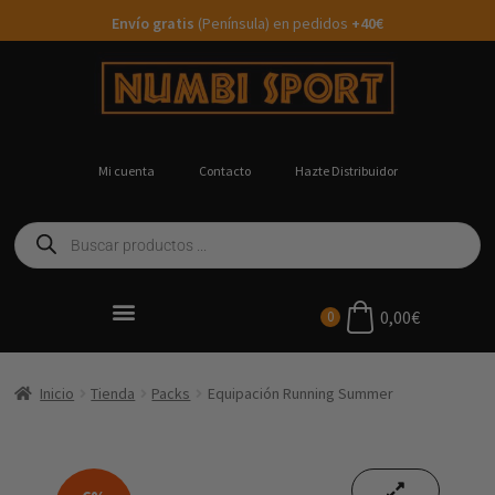
Envío gratis
(Península) en pedidos
+40€
Mi cuenta
Contacto
Hazte Distribuidor
0,00
€
0
Ropa Running Personalizada
Inicio
Tienda
Packs
Equipación Running Summer