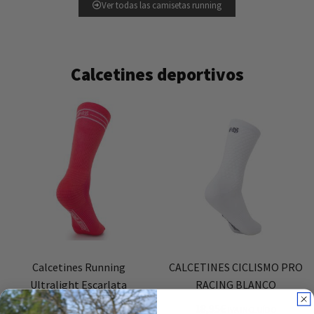
Ver todas las camisetas running
Calcetines deportivos
Calcetines Running
CALCETINES CICLISMO PRO
Ultralight Escarlata
RACING BLANCO
18,95
€
18,95
€
IVA INCLUÍDO
IVA INCLUÍDO