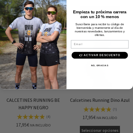
Seleccionar opciones
Seleccionar opciones
Empieza tu próxima carrera
con un 10 % menos
Suscríbete para recibir tu código de
bienvenida y mantenerte al día de
nuestras novedades, lanzamientos y
ofertas.
Email
👉 ACTIVAR DESCUENTO
NO, GRACIAS
CALCETINES RUNNING BE
Calcetines Running Dino Azul
HAPPY NEGRO
(1)
17,95
€
(4)
IVA INCLUÍDO
17,95
€
IVA INCLUÍDO
Seleccionar opciones