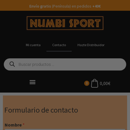
Envío gratis
(Península) en pedidos
+40€
Mi cuenta
Contacto
Hazte Distribuidor
c
0,00
€
0
fi
Ropa Running Personalizada
c
Formulario de contacto
Nombre
*