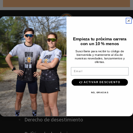
Empieza tu próxima carrera
INFORMACIÓN ÚTIL
con un 10 % menos
Suscríbete para recibir tu código de
bienvenida y mantenerte al día de
nuestras novedades, lanzamientos y
Blog
ofertas.
Email
Hazte Distribuidor
👉 ACTIVAR DESCUENTO
Política de privacidad
NO, GRACIAS
Política de cookies
D
erecho
de
desestimiento