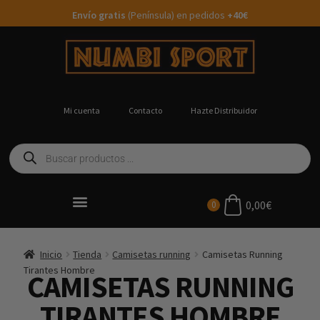
Envío gratis
(Península) en pedidos
+40€
Mi cuenta
Contacto
Hazte Distribuidor
0,00
€
0
Ropa Running Personalizada
Inicio
Tienda
Camisetas running
Camisetas Running
Tirantes Hombre
CAMISETAS RUNNING
TIRANTES HOMBRE