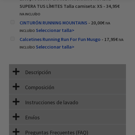
SUPERA TUS LÍMITES Talla camiseta: XS
-
34,95
€
IVA INCLUÍDO
CINTURÓN RUNNING MOUNTAINS
-
20,00
€
IVA
Seleccionar talla>
INCLUÍDO
Calcetines Running Run For Fun Musgo
-
17,95
€
IVA
Seleccionar talla>
INCLUÍDO
Descripción
Composición
Instrucciones de lavado
Envíos
Preguntas Frecuentes (FAQ)