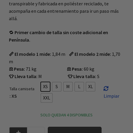
transpirable y fabricada en poliéster reciclado, te
acompaña en cada entrenamiento para ir un paso más
allá.
🔁
Primer cambio de talla sin coste adicional en
Península.
📏 El modelo 1 mide:
1,84 m
📏 El modelo 2 mide:
1,70
m
⚖️ Pesa:
71 kg
⚖️ Pesa:
60 kg
👕 Lleva talla:
M
👕 Lleva talla:
S
XS
S
M
L
XL
Talla camiseta
: XS
Limpiar
XXL
SOLO QUEDAN 4 DISPONIBLES