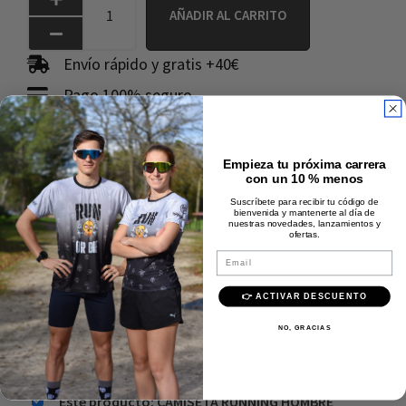
AÑADIR AL CARRITO
Envío rápido y gratis +40€
Pago 100% seguro
Calidad Premium
Comprados juntos
Empieza tu próxima carrera
con un 10 % menos
frecuentemente
Suscríbete para recibir tu código de
bienvenida y mantenerte al día de
nuestras novedades, lanzamientos y
ofertas.
Email
👉 ACTIVAR DESCUENTO
Precio:
34,95
€
NO, GRACIAS
Añadir al carrito
Este producto: CAMISETA RUNNING HOMBRE