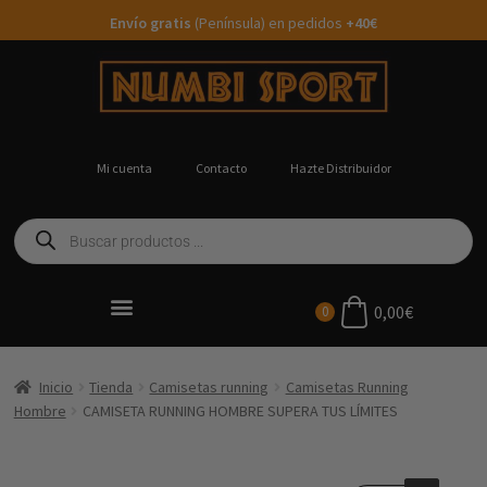
Envío gratis
(Península) en pedidos
+40€
Mi cuenta
Contacto
Hazte Distribuidor
0,00
€
0
Ropa Running Personalizada
Inicio
Tienda
Camisetas running
Camisetas Running
Hombre
CAMISETA RUNNING HOMBRE SUPERA TUS LÍMITES