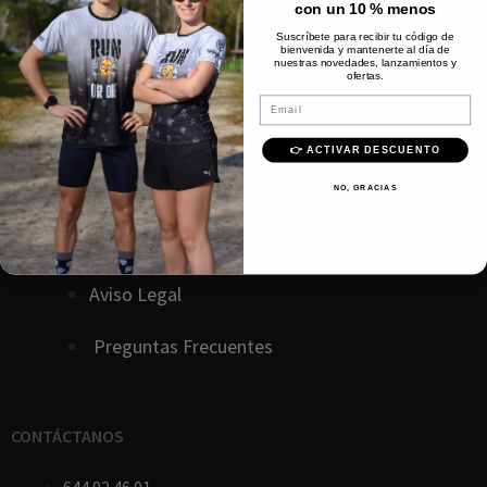
con un 10 % menos
Política de privacidad
Suscríbete para recibir tu código de
bienvenida y mantenerte al día de
nuestras novedades, lanzamientos y
ofertas.
Política de cookies
Email
D
erecho
de
desestimiento
👉 ACTIVAR DESCUENTO
Política de devoluciones
NO, GRACIAS
Términos y condiciones
Aviso Legal
Preguntas Frecuentes
CONTÁCTANOS