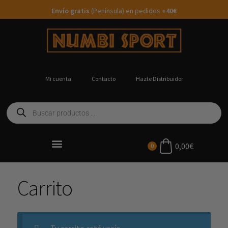
Envío gratis
(Península) en pedidos
+40€
Mi cuenta
Contacto
Hazte Distribuidor
0,00
€
0
Ropa Running Personalizada
Carrito
Tu carrito está vacío.