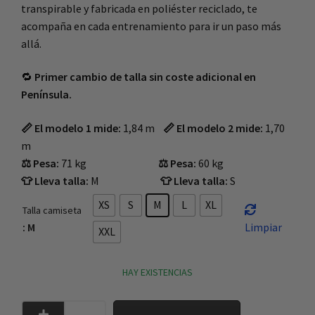
transpirable y fabricada en poliéster reciclado, te
acompaña en cada entrenamiento para ir un paso más
allá.
🔁
Primer cambio de talla sin coste adicional en
Península.
📏 El modelo 1 mide:
1,84 m
📏 El modelo 2 mide:
1,70
m
⚖️ Pesa:
71 kg
⚖️ Pesa:
60 kg
👕 Lleva talla:
M
👕 Lleva talla:
S
XS
S
M
L
XL
Talla camiseta
: M
Limpiar
XXL
HAY EXISTENCIAS