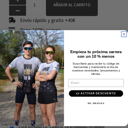
AÑADIR AL CARRITO
Envío rápido y gratis +40€
Pago 100% seguro
Calidad Premium
Comprados juntos
Empieza tu próxima carrera
con un 10 % menos
frecuentemente
Suscríbete para recibir tu código de
bienvenida y mantenerte al día de
nuestras novedades, lanzamientos y
ofertas.
Email
👉 ACTIVAR DESCUENTO
Precio:
34,95
€
NO, GRACIAS
Añadir al carrito
Este producto: CAMISETA RUNNING HOMBRE