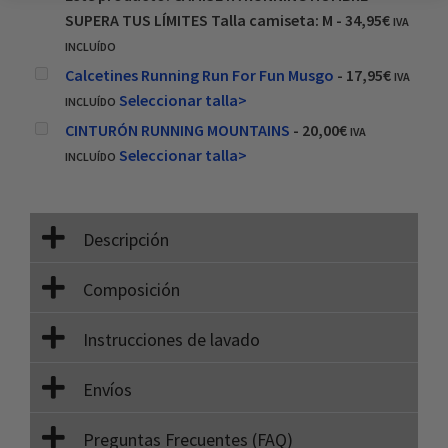
SUPERA TUS LÍMITES Talla camiseta: M
-
34,95
€
IVA
INCLUÍDO
Calcetines Running Run For Fun Musgo
-
17,95
€
IVA
Seleccionar talla>
INCLUÍDO
CINTURÓN RUNNING MOUNTAINS
-
20,00
€
IVA
Seleccionar talla>
INCLUÍDO
Descripción
Composición
Instrucciones de lavado
Envíos
Preguntas Frecuentes (FAQ)