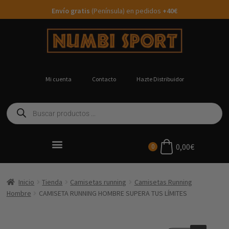
Envío gratis
(Península) en pedidos
+40€
Mi cuenta
Contacto
Hazte Distribuidor
0,00
€
0
Ropa Running Personalizada
Inicio
Tienda
Camisetas running
Camisetas Running
Hombre
CAMISETA RUNNING HOMBRE SUPERA TUS LÍMITES