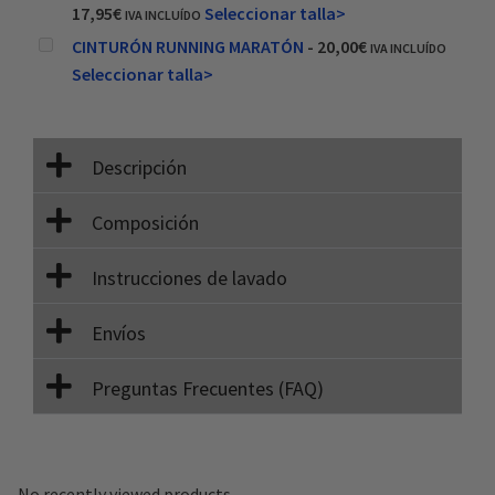
17,95
€
Seleccionar talla>
IVA INCLUÍDO
CINTURÓN RUNNING MARATÓN
-
20,00
€
IVA INCLUÍDO
Seleccionar talla>
Descripción
Composición
Instrucciones de lavado
Envíos
Preguntas Frecuentes (FAQ)
No recently viewed products