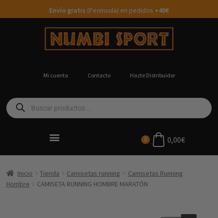
Envío gratis
(Península) en pedidos
+40€
Mi cuenta
Contacto
Hazte Distribuidor
0,00
€
0
Ropa Running Personalizada
Inicio
Tienda
Camisetas running
Camisetas Running
Hombre
CAMISETA RUNNING HOMBRE MARATÓN