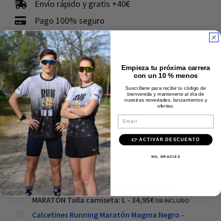
Envío rápido y gratis +40€
Pago 100% seguro
Calidad Premium
Comprados juntos
frecuentemente
Empieza tu próxima carrera
con un 10 % menos
Suscríbete para recibir tu código de
bienvenida y mantenerte al día de
nuestras novedades, lanzamientos y
ofertas.
Email
👉 ACTIVAR DESCUENTO
Precio:
34,95
€
NO, GRACIAS
Añadir al carrito
Este producto: CAMISETA RUNNING HOMBRE
MARATÓN Talla camiseta: L
-
34,95
€
IVA INCLUÍDO
Calcetines Running Maratón Magma Negro
-