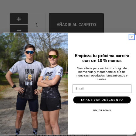
AÑADIR AL CARRITO
Envío rápido y gratis +40€
Pago 100% seguro
Empieza tu próxima carrera
Calidad Premium
con un 10 % menos
Suscríbete para recibir tu código de
bienvenida y mantenerte al día de
Descripción
nuestras novedades, lanzamientos y
ofertas.
Email
Composición
👉 ACTIVAR DESCUENTO
Instrucciones de lavado
NO, GRACIAS
Envíos
Preguntas Frecuentes (FAQ)