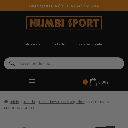
Envío gratis
(Península) en pedidos
+40€
Mi cuenta
Contacto
Hazte Distribuidor
0,00
€
0
Ropa Running Personalizada
Inicio
Tienda
Calcetines Casual Algodón
CALCETINES
ALGODÓN EGIPTO