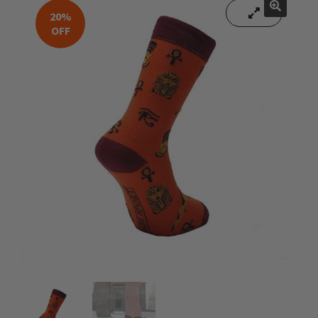
20%
🔍
OFF