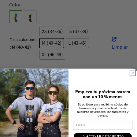
Color
XS (34-36)
S (37-39)
Talla calcetines
M (40-42)
L (43-45)
: M (40-42)
Limpiar
XL (46-48)
SOLO QUEDAN 1 DISPONIBLES
Empieza tu próxima carrera
AÑADIR AL CARRITO
con un 10 % menos
Suscríbete para recibir tu código de
bienvenida y mantenerte al día de
Envío rápido y gratis +40€
nuestras novedades, lanzamientos y
ofertas.
Pago 100% seguro
Email
Calidad Premium
👉 ACTIVAR DESCUENTO