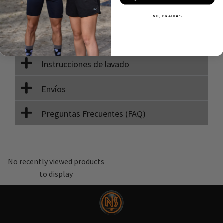
Descripción
NO, GRACIAS
Composición
Instrucciones de lavado
Envíos
Preguntas Frecuentes (FAQ)
No recently viewed products
to display