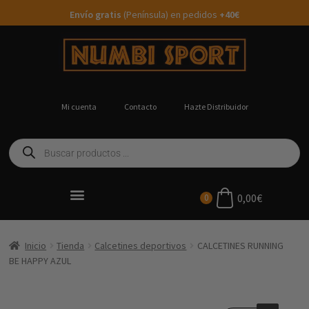
Envío gratis
(Península) en pedidos
+40€
Mi cuenta
Contacto
Hazte Distribuidor
0,00
€
0
Ropa Running Personalizada
Inicio
Tienda
Calcetines deportivos
CALCETINES RUNNING
BE HAPPY AZUL