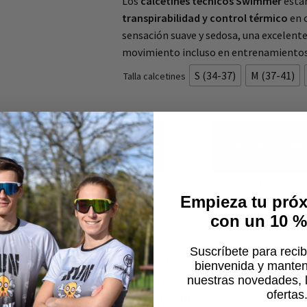
Los
calcetines técnicos Swimmer
están
transpirabilidad y control térmico
en c
sensación suave y sedosa, una excelent
movimiento incluso en entrenamientos 
S (34-37)
M (37-41)
Talla calcetines
AÑADIR AL CARR
Envío rápido y gratis +40€
Empieza tu próx
Pago 100% seguro
con un 10 
Calidad Premium
Suscríbete para recib
Descripción
bienvenida y mantene
nuestras novedades, 
ofertas
Composición