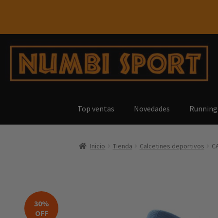
Top ventas
Novedades
Running
Inicio
Tienda
Calcetines deportivos
C
30%
OFF