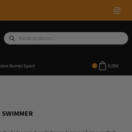
0,00
€
obre Numbi Sport
0
S SWIMMER