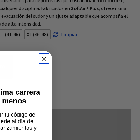
 diseñados para deportistas que buscan
máximo confort,
ualquier disciplina. Fabricados en
SoftAir+ Plus
, ofrecen una
e evacuación del sudor y un ajuste adaptable que acompaña el
de alta intensidad.
L (41-46)
XL (46-48)
Limpiar
ITO
ima carrera
% menos
ir tu código de
rte al día de
lanzamientos y
.