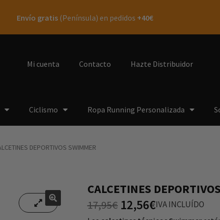
Envío gratis
(Península) en pedidos
+40€
Mi cuenta
Contacto
Hazte Distribuidor
Ciclismo
Ropa Running Personalizada
S
ALCETINES DEPORTIVOS SWIMMER
CALCETINES DEPORTIVO
12,56
€
17,95
€
IVA INCLUÍDO
🔍