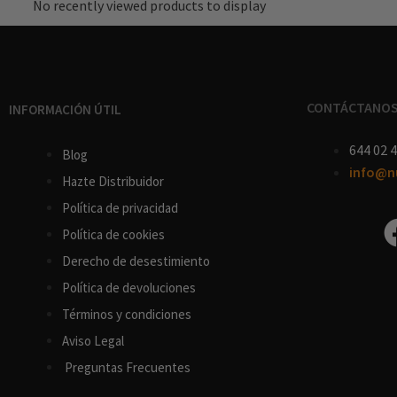
No recently viewed products to display
CONTÁCTANO
INFORMACIÓN ÚTIL
644 02 4
Blog
info@n
Hazte Distribuidor
Política de privacidad
Política de cookies
D
erecho
de
desestimiento
Política de devoluciones
Términos y condiciones
Aviso Legal
Preguntas Frecuentes