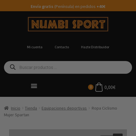
Envío gratis
(Península) en pedidos
+40€
Mi cuenta
Contacto
Hazte Distribuidor
0,00
€
0
Ropa Running Personalizada
Inicio
Tienda
Equipaciones deportivas
Ropa Ciclismo
Mujer Spartan