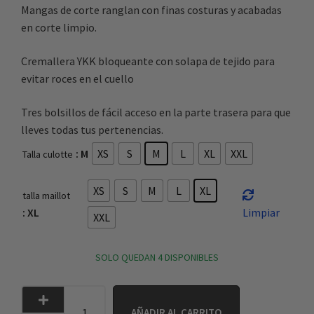
Mangas de corte ranglan con finas costuras y acabadas
en corte limpio.
Cremallera YKK bloqueante con solapa de tejido para
evitar roces en el cuello
Tres bolsillos de fácil acceso en la parte trasera para que
lleves todas tus pertenencias.
: M
XS
S
M
L
XL
XXL
Talla culotte
XS
S
M
L
XL
talla maillot
: XL
Limpiar
XXL
SOLO QUEDAN 4 DISPONIBLES
AÑADIR AL CARRITO