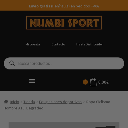
Envío gratis
(Península) en pedidos
+40€
Mi cuenta
Contacto
Hazte Distribuidor
0,00
€
0
Ropa Running Personalizada
Inicio
Tienda
Equipaciones deportivas
Ropa Ciclismo
Hombre Azul Degraded