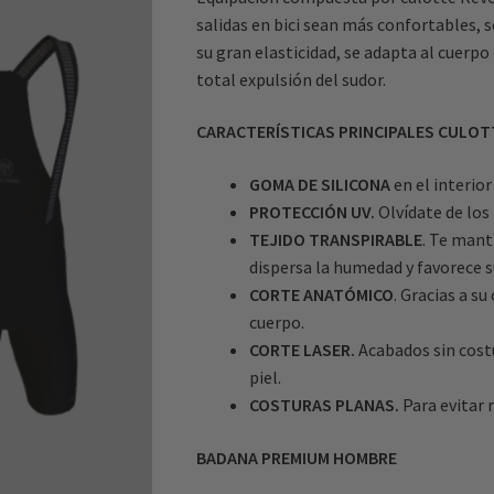
salidas en bici sean más confortables, s
su gran elasticidad, se adapta al cuerpo
total expulsión del sudor.
CARACTERÍSTICAS PRINCIPALES CULOT
GOMA DE SILICONA
en el interio
PROTECCIÓN UV.
Olvídate de los
TEJIDO TRANSPIRABLE
. Te mant
dispersa la humedad y favorece s
CORTE ANATÓMICO
. Gracias a s
cuerpo.
CORTE LASER.
Acabados sin costu
piel.
COSTURAS PLANAS.
Para evitar r
BADANA PREMIUM HOMBRE