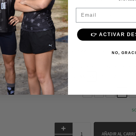
Ultraligero y aerodinámico ofrece un r
Email
Banda elástica en la cintura con cinta d
sitio durante toda la salida.
👉 ACTIVAR D
Mangas de corte ranglan con finas costu
Cremallera YKK bloqueante con solapa de
NO, GRAC
Tres bolsillos de fácil acceso en la part
: XS
XS
S
M
L
Talla culotte
: L
XS
S
M
L
XL
talla maillot
SO
AÑADIR AL CARR