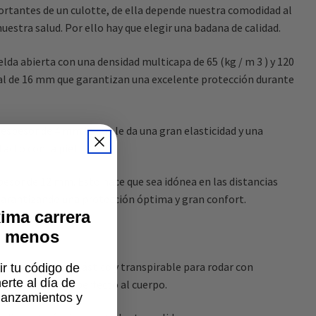
ortantes de un culotte, de ella depende nuestra comodidad al
nuestra salud. Por ello hay que elegir una badana de calidad.
da abierta con una densidad multicapa de 65 (kg / m 3 ) y 120
otal de 16 mm que garantizan una excelente protección durante
 espesor de 4 mm lo que le da una gran elasticidad y una
acto con la piel.
pesor de 12 mm. Esto hace que sea idónea en las distancias
 garantizando una protección óptima y gran confort.
ima carrera
% menos
 envolvente, elástico y transpirable para rodar con
ir tu código de
rte al día de
eguir el ajuste perfecto al cuerpo.
lanzamientos y
.