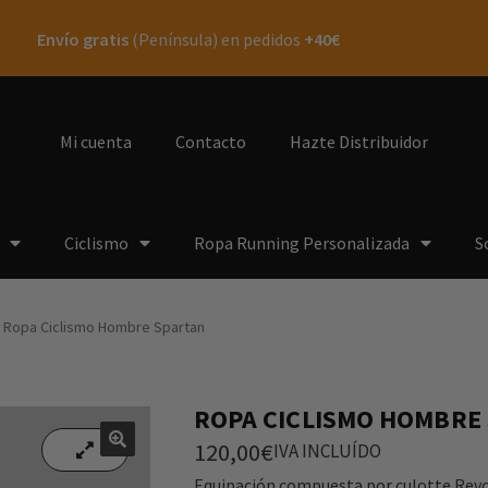
Envío gratis
(Península) en pedidos
+40€
Mi cuenta
Contacto
Hazte Distribuidor
Ciclismo
Ropa Running Personalizada
S
Ropa Ciclismo Hombre Spartan
ROPA CICLISMO HOMBRE
120,00
€
IVA INCLUÍDO
🔍
🔍
Equipación compuesta por culotte Revo