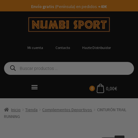
Envío gratis
(Península) en pedidos
+40€
Mi cuenta
Contacto
Hazte Distribuidor
0,00
€
0
Ropa Running Personalizada
Inicio
Tienda
Complementos Deportivos
CINTURÓN TRAIL
RUNNING