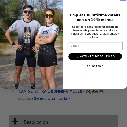
Empieza tu próxima carrera
con un 10 % menos
Suscríbete para recibir tu código de
bienvenida y mantenerte al día de
Precio:
20,00
€
nuestras novedades, lanzamientos y
ofertas.
Añadir al carrito
Email
👉 ACTIVAR DESCUENTO
Este producto: CINTURÓN TRAIL RUNNING Tallas
cinturones: XS
-
20,00
€
NO, GRACIAS
IVA INCLUÍDO
CAMISETA TRAIL RUNNING HOMBRE
-
34,95
€
IVA
Seleccionar talla>
INCLUÍDO
CAMISETA TRAIL RUNNING MUJER
-
34,95
€
IVA
Seleccionar talla>
INCLUÍDO
Descripción