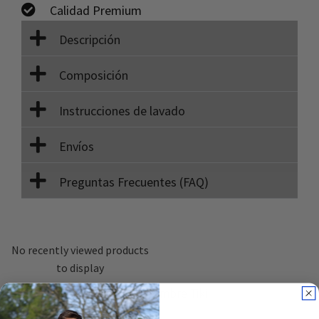
Calidad Premium
Descripción
Composición
Instrucciones de lavado
Envíos
Preguntas Frecuentes (FAQ)
No recently viewed products
to display
Camiseta Running Tirantes Hombre Tiki