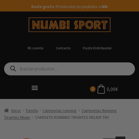
Envío gratis
(Península) en pedidos
+40€
Mi cuenta
Contacto
Hazte Distribuidor
0,00
€
0
Ropa Running Personalizada
Inicio
Tienda
Camisetas running
Camisetas Running
Tirantes Mujer
CAMISETA RUNNING TIRANTES MUJER TIKI