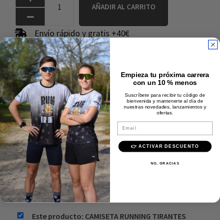
AÑADIR AL CARRITO
Envío rápido y gratis +40€
Pago 100% seguro
Calidad Premium
Empieza tu próxima carrera
Comprados juntos
con un 10 % menos
frecuentemente
Suscríbete para recibir tu código de
bienvenida y mantenerte al día de
nuestras novedades, lanzamientos y
ofertas.
Email
👉 ACTIVAR DESCUENTO
NO, GRACIAS
Precio:
34,95
€
Añadir al carrito
Este producto: CAMISETA RUNNING TIRANTES