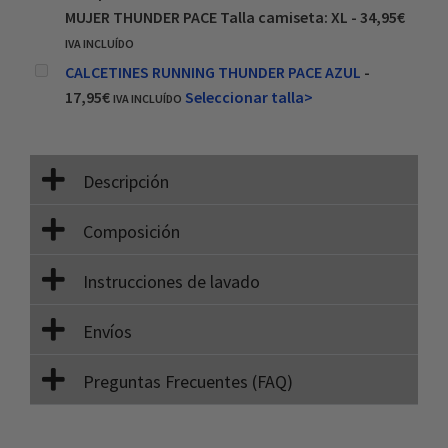
MUJER THUNDER PACE Talla camiseta: XL
-
34,95
€
IVA INCLUÍDO
CALCETINES RUNNING THUNDER PACE AZUL
-
17,95
€
Seleccionar talla>
IVA INCLUÍDO
Descripción
Composición
Instrucciones de lavado
Envíos
Preguntas Frecuentes (FAQ)