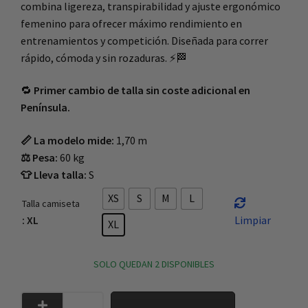
combina ligereza, transpirabilidad y ajuste ergonómico
femenino para ofrecer máximo rendimiento en
entrenamientos y competición. Diseñada para correr
rápido, cómoda y sin rozaduras. ⚡🏁
🔁
Primer cambio de talla sin coste adicional en
Península.
📏 La modelo mide:
1,70 m
⚖️ Pesa:
60 kg
👕 Lleva talla:
S
XS
S
M
L
Talla camiseta
: XL
Limpiar
XL
SOLO QUEDAN 2 DISPONIBLES