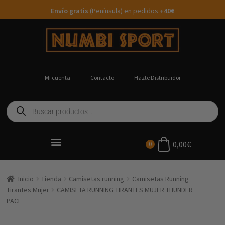
Envío gratis
(Península) en pedidos
+40€
Mi cuenta
Contacto
Hazte Distribuidor
0,00
€
0
Ropa Running Personalizada
Inicio
Tienda
Camisetas running
Camisetas Running
Tirantes Mujer
CAMISETA RUNNING TIRANTES MUJER THUNDER
PACE