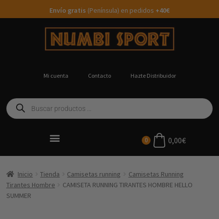
Envío gratis
(Península) en pedidos
+40€
Mi cuenta
Contacto
Hazte Distribuidor
0,00
€
0
Ropa Running Personalizada
Inicio
Tienda
Camisetas running
Camisetas Running
Tirantes Hombre
CAMISETA RUNNING TIRANTES HOMBRE HELLO
SUMMER