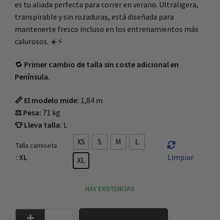
es tu aliada perfecta para correr en verano. Ultraligera,
transpirable y sin rozaduras, está diseñada para
mantenerte fresco incluso en los entrenamientos más
calurosos. ☀️⚡
🔁
Primer cambio de talla sin coste adicional en
Península.
📏 El modelo mide:
1,84 m
⚖️ Pesa:
71 kg
👕 Lleva talla:
L
XS
S
M
L
Talla camiseta
: XL
Limpiar
XL
HAY EXISTENCIAS