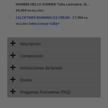
HOMBRE HELLO SUMMER Talla camiseta: XL
-
34,95
€
IVA INCLUÍDO
CALCETINES RUNNING ICE CREAM
-
17,95
€
IVA
Seleccionar talla>
INCLUÍDO
Descripción
Composición
Instrucciones de lavado
Envíos
Preguntas Frecuentes (FAQ)