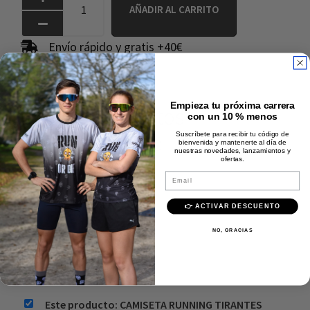
AÑADIR AL CARRITO
Envío rápido y gratis +40€
Pago 100% seguro
Calidad Premium
Empieza tu próxima carrera
Comprados juntos
con un 10 % menos
frecuentemente
Suscríbete para recibir tu código de
bienvenida y mantenerte al día de
nuestras novedades, lanzamientos y
ofertas.
Email
👉 ACTIVAR DESCUENTO
NO, GRACIAS
Precio:
34,95
€
Añadir al carrito
Este producto: CAMISETA RUNNING TIRANTES