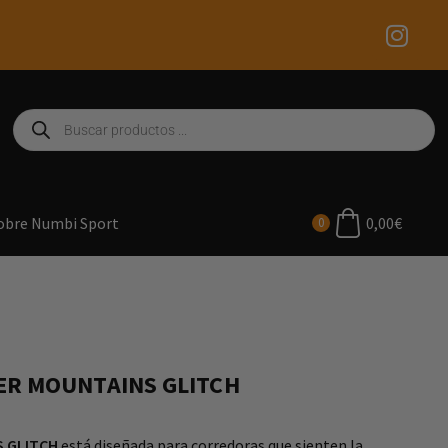
0,00
€
obre Numbi Sport
0
ER MOUNTAINS GLITCH
S GLITCH
está diseñada para corredoras que sienten la