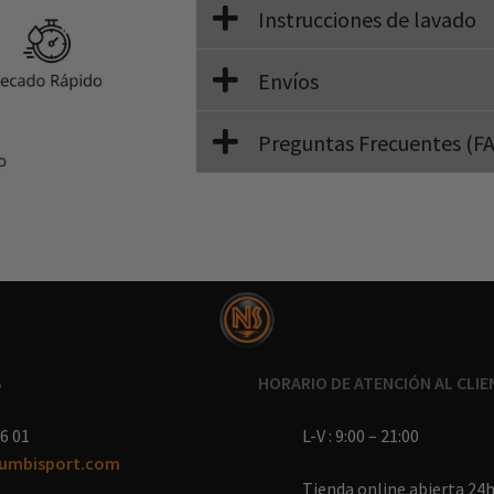
Instrucciones de lavado
Envíos
Preguntas Frecuentes (F
S
HORARIO DE ATENCIÓN AL CLIE
6 01
L-V : 9:00 – 21:00
umbisport.com
Tienda online abierta 24h 