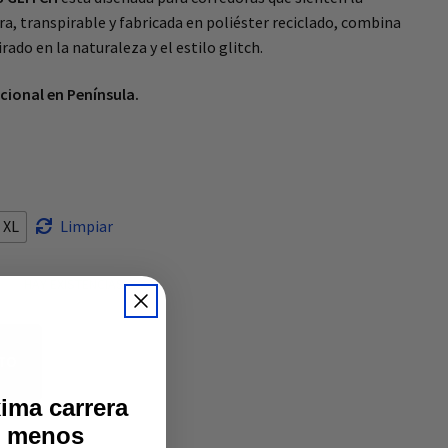
, transpirable y fabricada en poliéster reciclado, combina
ado en la naturaleza y el estilo glitch.
cional en Península.
XL
Limpiar
HAY EXISTENCIAS
ITO
ima carrera
% menos