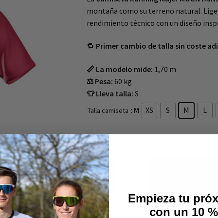
montaña como su terreno natural. Ligera
rendimiento técnico con un diseño inspir
🔁
Primer cambio de talla sin coste adi
📏 La modelo mide:
1,70 m
⚖️ Pesa:
60 kg
👕 Lleva talla:
S
: M
XS
S
M
L
Talla camiseta
AÑADIR AL CARR
Empieza tu próx
Envío rápido y gratis +40€
con un 10 