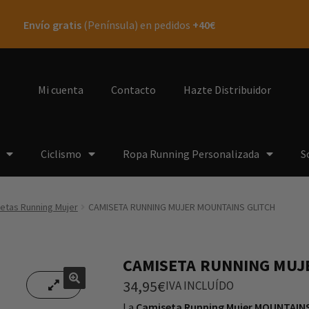
Envío gratis
(Península) en pedidos
+40€
Mi cuenta
Contacto
Hazte Distribuidor
Ciclismo
Ropa Running Personalizada
S
etas Running Mujer
CAMISETA RUNNING MUJER MOUNTAINS GLITCH
CAMISETA RUNNING MUJ
34,95
€
IVA INCLUÍDO
🔍
🔍
La
Camiseta Running Mujer MOUNTAIN