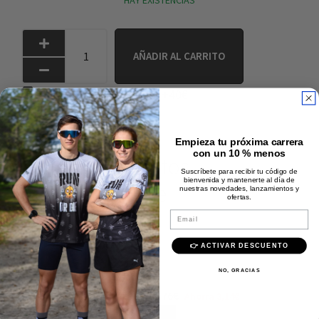
HAY EXISTENCIAS
AÑADIR AL CARRITO
Envío rápido y gratis +40€
Pago 100% seguro
Calidad Premium
Empieza tu próxima carrera
con un 10 % menos
Comprados juntos
Suscríbete para recibir tu código de
bienvenida y mantenerte al día de
frecuentemente
nuestras novedades, lanzamientos y
ofertas.
Email
👉 ACTIVAR DESCUENTO
+
NO, GRACIAS
Precio de ambos:
44,90
€
41,76
€
Ahorra
3,14
€