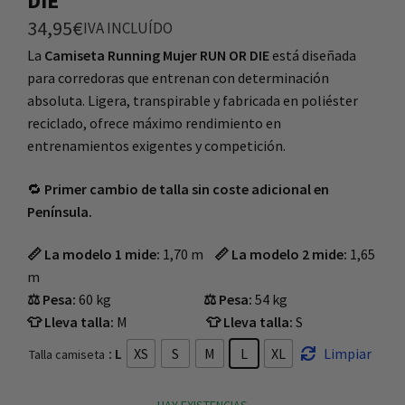
DIE
34,95
€
IVA INCLUÍDO
La
Camiseta Running Mujer RUN OR DIE
está diseñada
para corredoras que entrenan con determinación
absoluta. Ligera, transpirable y fabricada en poliéster
reciclado, ofrece máximo rendimiento en
entrenamientos exigentes y competición.
🔁
Primer cambio de talla sin coste adicional en
Península.
📏 La modelo 1 mide:
1,70 m
📏 La modelo 2 mide:
1,65
m
⚖️ Pesa:
60 kg
⚖️ Pesa:
54 kg
👕 Lleva talla:
M
👕 Lleva talla:
S
: L
XS
S
M
L
XL
Limpiar
Talla camiseta