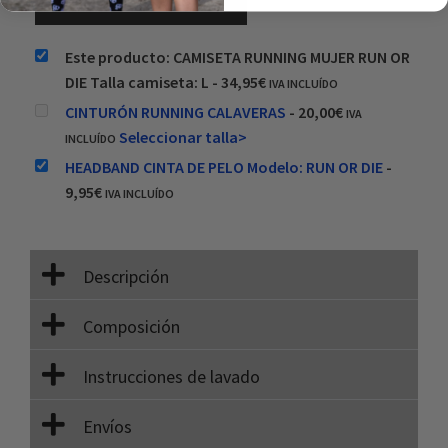
Añadir ambos al carrito
Este producto: CAMISETA RUNNING MUJER RUN OR
DIE Talla camiseta: L
-
34,95
€
IVA INCLUÍDO
CINTURÓN RUNNING CALAVERAS
-
20,00
€
IVA
Seleccionar talla>
INCLUÍDO
HEADBAND CINTA DE PELO Modelo: RUN OR DIE
-
9,95
€
IVA INCLUÍDO
Descripción
Composición
Instrucciones de lavado
Envíos