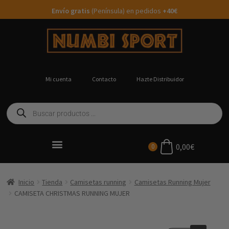
Envío gratis
(Península) en pedidos
+40€
Mi cuenta
Contacto
Hazte Distribuidor
0,00
€
0
Ropa Running Personalizada
Inicio
Tienda
Camisetas running
Camisetas Running Mujer
CAMISETA CHRISTMAS RUNNING MUJER