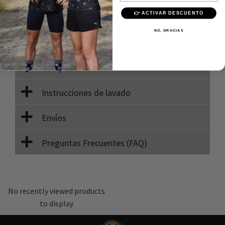
Pago 100% seguro
👉 ACTIVAR DESCUENTO
Calidad Premium
NO, GRACIAS
Descripción
Composición
Instrucciones de lavado
Envíos
Preguntas Frecuentes (FAQ)
No recently viewed products
to display