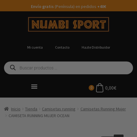
Envío gratis
(Península) en pedidos
+40€
Mi cuenta
Contacto
Hazte Distribuidor
0,00
€
0
Ropa Running Personalizada
Inicio
Tienda
Camisetas running
Camisetas Running Mujer
CAMISETA RUNNING MUJER OCEAN