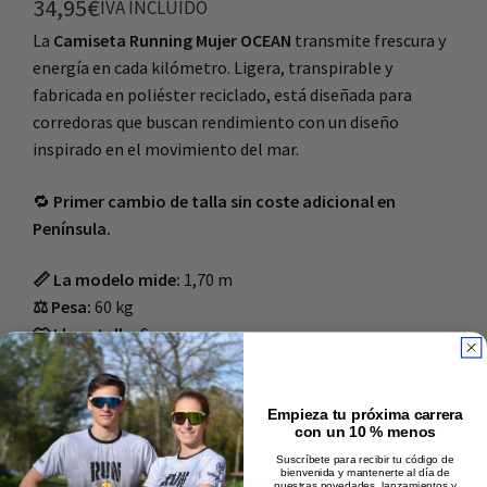
34,95
€
IVA INCLUÍDO
La
Camiseta Running Mujer OCEAN
transmite frescura y
energía en cada kilómetro. Ligera, transpirable y
fabricada en poliéster reciclado, está diseñada para
corredoras que buscan rendimiento con un diseño
inspirado en el movimiento del mar.
🔁
Primer cambio de talla sin coste adicional en
Península.
📏 La modelo mide:
1,70 m
⚖️ Pesa:
60 kg
👕 Lleva talla:
S
: S
XS
S
M
L
XL
Limpiar
Talla camiseta
Empieza tu próxima carrera
con un 10 % menos
SOLO QUEDAN 2 DISPONIBLES
Suscríbete para recibir tu código de
bienvenida y mantenerte al día de
nuestras novedades, lanzamientos y