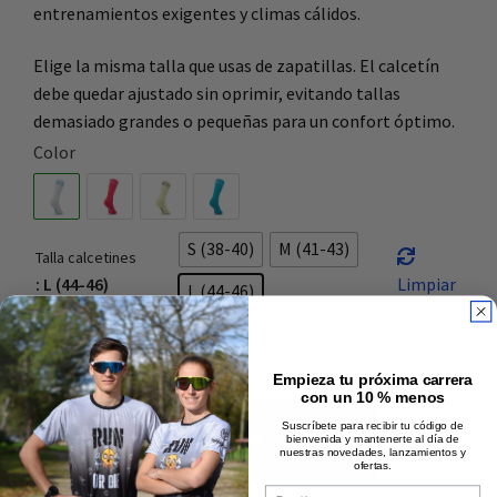
entrenamientos exigentes y climas cálidos.
Elige la misma talla que usas de zapatillas. El calcetín
debe quedar ajustado sin oprimir, evitando tallas
demasiado grandes o pequeñas para un confort óptimo.
Color
S (38-40)
M (41-43)
Talla calcetines
: L (44-46)
Limpiar
L (44-46)
HAY EXISTENCIAS
Empieza tu próxima carrera
con un 10 % menos
Suscríbete para recibir tu código de
AÑADIR AL CARRITO
bienvenida y mantenerte al día de
nuestras novedades, lanzamientos y
ofertas.
Email