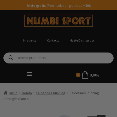
Envío gratis
(Península) en pedidos
+40€
Mi cuenta
Contacto
Hazte Distribuidor
0,00
€
0
Ropa Running Personalizada
Inicio
Tienda
Calcetines Running
Calcetines Running
Ultralight Blanco