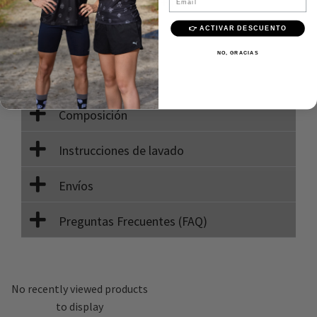
Envío rápido y gratis +40€
Pago 100% seguro
👉 ACTIVAR DESCUENTO
Calidad Premium
NO, GRACIAS
Descripción
Composición
Instrucciones de lavado
Envíos
Preguntas Frecuentes (FAQ)
No recently viewed products
to display