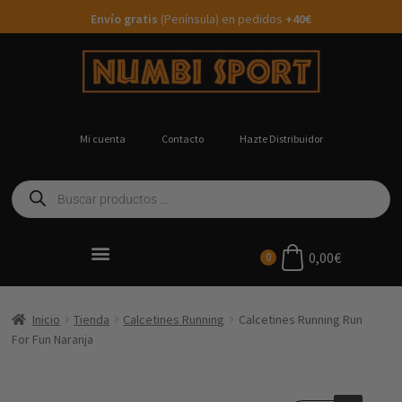
Envío gratis
(Península) en pedidos
+40€
Mi cuenta
Contacto
Hazte Distribuidor
0,00
€
0
Ropa Running Personalizada
Inicio
Tienda
Calcetines Running
Calcetines Running Run
For Fun Naranja