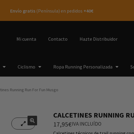
Envío gratis
(Península) en pedidos
+40€
Mi cuenta
Contacto
Hazte Distribuidor
Ciclismo
Ropa Running Personalizada
S
tines Running Run For Fun Musgo
CALCETINES RUNNING R
17,95
€
IVA INCLUÍDO
🔍
🔍
Calcetines técnicos de trail running co