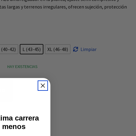
tas largas y terrenos irregulares, ofrecen sujeción, protección
 (40-42)
L (43-45)
XL (46-48)
Limpiar
HAY EXISTENCIAS
ITO
ima carrera
% menos