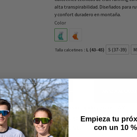
alta transpirabilidad. Diseñados para ru
y confort duradero en montaña.
Color
: L (43-45)
S (37-39)
M
Talla calcetines
AÑADIR AL CARR
Envío rápido y gratis +40€
Pago 100% seguro
Empieza tu próx
con un 10 
Calidad Premium