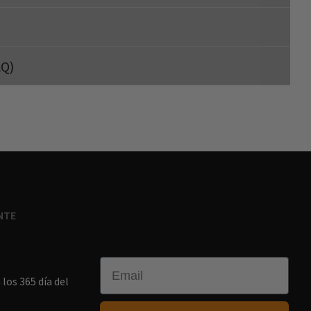
AQ)
NTE
Email
los 365 día del