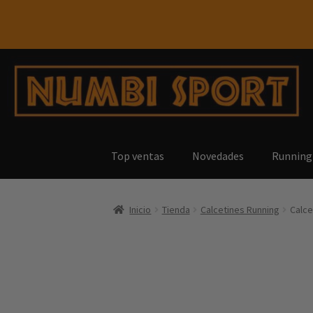
Top ventas
Novedades
Running
Inicio
Tienda
Calcetines Running
Calce