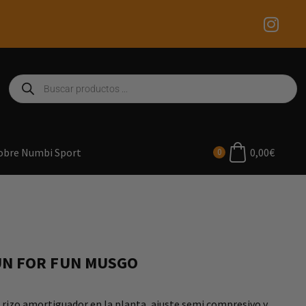
0,00
€
obre Numbi Sport
0
UN FOR FUN MUSGO
n rizo amortiguador en la planta, ajuste semi compresivo y