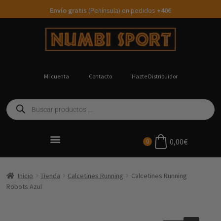
Envío gratis
(Península) en pedidos
+40€
Mi cuenta
Contacto
Hazte Distribuidor
0,00
€
0
Ropa Running Personalizada
Inicio
Tienda
Calcetines Running
Calcetines Running
Robots Azul