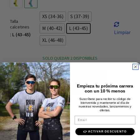
XS (34-36)
S (37-39)
Talla
calcetines
M (40-42)
L (43-45)
Limpiar
: L (43-45)
XL (46-48)
SOLO QUEDAN 2 DISPONIBLES
AÑADIR AL CARRITO
Empieza tu próxima carrera
con un 10 % menos
Envío rápido y gratis +40€
Suscríbete para recibir tu código de
bienvenida y mantenerte al día de
nuestras novedades, lanzamientos y
Pago 100% seguro
ofertas.
Email
Calidad Premium
Descripción
👉 ACTIVAR DESCUENTO