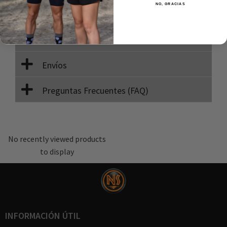
NO, GRACIAS
Composición
Instrucciones de lavado
Envíos
Preguntas Frecuentes (FAQ)
No recently viewed products
to display
INFORMACIÓN ÚTIL