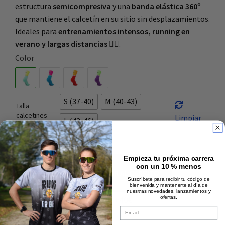
estructura
semicompresiva
y una
banda elástica 360º
que mantiene el calcetín en su sitio sin desplazamientos.
Ideales para
entrenamientos intensos, running en
verano y largas distancias
🏃‍♂️.
Color
S (37-40)
M (40-43)
Talla
calcetines
Limpiar
L (43-46)
Empieza tu próxima carrera
con un 10 % menos
AÑADIR AL CARRITO
Suscríbete para recibir tu código de
bienvenida y mantenerte al día de
nuestras novedades, lanzamientos y
Envío rápido y gratis +40€
ofertas.
Email
Pago 100% seguro