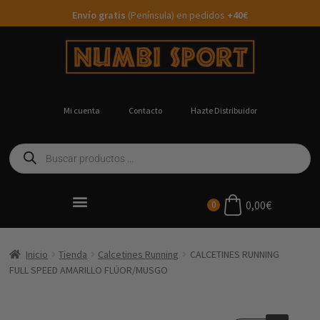
Envío gratis
(Península) en pedidos
+40€
Mi cuenta
Contacto
Hazte Distribuidor
0,00
€
0
Ropa Running Personalizada
Inicio
Tienda
Calcetines Running
CALCETINES RUNNING
FULL SPEED AMARILLO FLÚOR/MUSGO