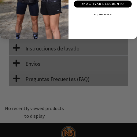
Calidad Premium
👉 ACTIVAR DESCUENTO
NO, GRACIAS
Descripción
Composición
Instrucciones de lavado
Envíos
Preguntas Frecuentes (FAQ)
No recently viewed products
to display