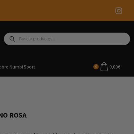
0,00
€
obre Numbi Sport
0
NO ROSA