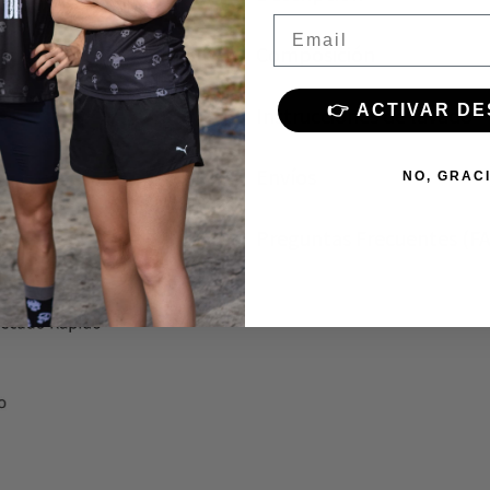
Email
Composición
👉 ACTIVAR D
Instrucciones de lavado
Envíos
NO, GRAC
Preguntas Frecuentes (F