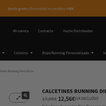
Envío gratis
(Península) en pedidos
+40€
Mi cuenta
Contacto
Hazte Distribuidor
Ciclismo
Ropa Running Personalizada
S
tines Running Dino Rosa
CALCETINES RUNNING DI
12,56
€
17,95
€
IVA INCLUÍDO
🔍
🔍