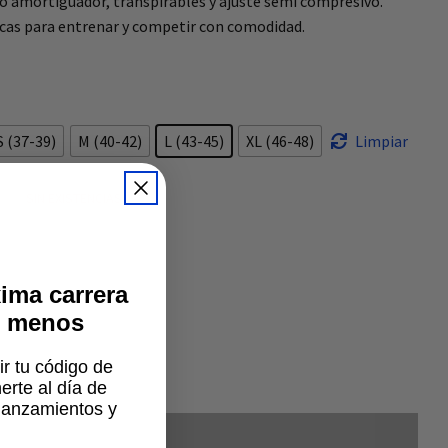
zo amortiguador, transpirables y ajuste semi compresivo.
icas para entrenar y competir con comodidad.
S (37-39)
M (40-42)
L (43-45)
XL (46-48)
Limpiar
SIN EXISTENCIAS
ITO
ima carrera
% menos
ir tu código de
rte al día de
lanzamientos y
.