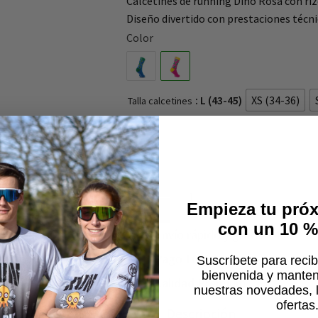
Calcetines de running Dino Rosa con ri
Diseño divertido con prestaciones técn
Color
: L (43-45)
XS (34-36)
Talla calcetines
AÑADIR AL CARR
Empieza tu próx
con un 10 
Envío rápido y gratis +40€
Pago 100% seguro
Suscríbete para recib
bienvenida y mantene
Calidad Premium
nuestras novedades, 
ofertas
Descripción