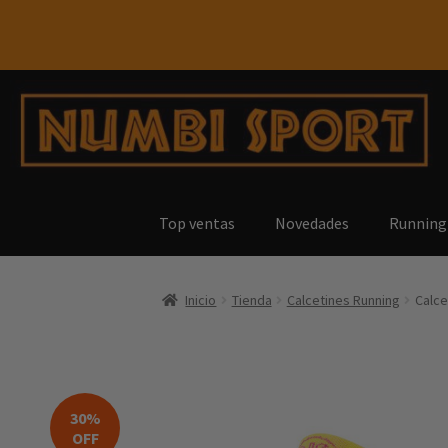
Top ventas
Novedades
Running
Inicio
Tienda
Calcetines Running
Calce
30%
OFF