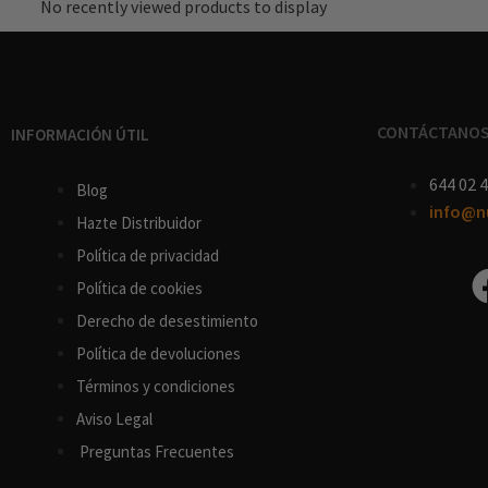
No recently viewed products to display
CONTÁCTANO
INFORMACIÓN ÚTIL
644 02 4
Blog
info@n
Hazte Distribuidor
Política de privacidad
Política de cookies
D
erecho
de
desestimiento
Política de devoluciones
Términos y condiciones
Aviso Legal
Preguntas Frecuentes