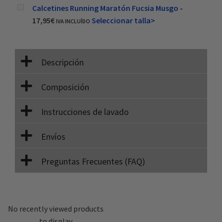
Calcetines Running Maratón Fucsia Musgo
-
17,95
€
Seleccionar talla>
IVA INCLUÍDO
Descripción
Composición
Instrucciones de lavado
Envíos
Preguntas Frecuentes (FAQ)
No recently viewed products
to display