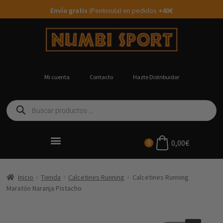
Envío gratis
(Península) en pedidos
+40€
Mi cuenta
Contacto
Hazte Distribuidor
0,00
€
0
Ropa Running Personalizada
Inicio
Tienda
Calcetines Running
Calcetines Running
Maratón Naranja Pistacho