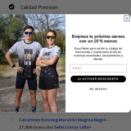
Calidad Premium
Comprados juntos
frecuentemente
Empieza tu próxima carrera
con un 10 % menos
Suscríbete para recibir tu código de
bienvenida y mantenerte al día de
nuestras novedades, lanzamientos y
ofertas.
Email
Precio:
17,95
€
Añadir al carrito
👉 ACTIVAR DESCUENTO
NO, GRACIAS
Este producto: Calcetines Running Maratón
Naranja Pistacho Talla calcetines: M (40-42)
-
17,95
€
IVA INCLUÍDO
Calcetines Running Maratón Magma Negro
-
17,95
€
Seleccionar talla>
IVA INCLUÍDO