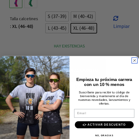
S (37-39)
M (40-42)
Talla calcetines
: XL (46-48)
Limpiar
L (43-45)
XL (46-48)
HAY EXISTENCIAS
AÑADIR AL CARRITO
Empieza tu próxima carrera
con un 10 % menos
Envío rápido y gratis +40€
Suscríbete para recibir tu código de
Pago 100% seguro
bienvenida y mantenerte al día de
nuestras novedades, lanzamientos y
ofertas.
Calidad Premium
Email
Descripción
👉 ACTIVAR DESCUENTO
Composición
NO, GRACIAS