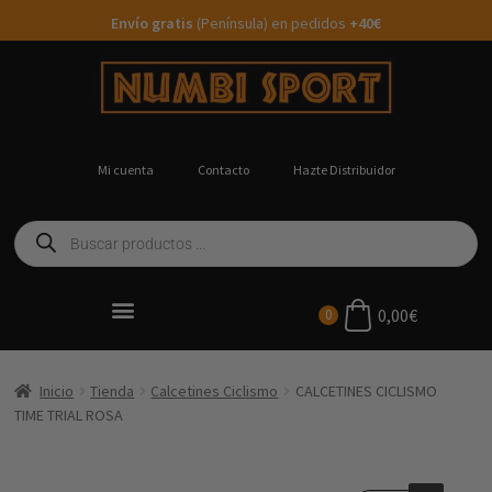
Envío gratis
(Península) en pedidos
+40€
Mi cuenta
Contacto
Hazte Distribuidor
0,00
€
0
Ropa Running Personalizada
Inicio
Tienda
Calcetines Ciclismo
CALCETINES CICLISMO
TIME TRIAL ROSA