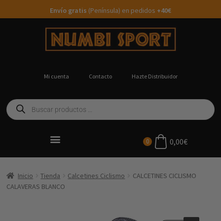
Envío gratis
(Península) en pedidos
+40€
Mi cuenta
Contacto
Hazte Distribuidor
0,00
€
0
Ropa Running Personalizada
Inicio
Tienda
Calcetines Ciclismo
CALCETINES CICLISMO
CALAVERAS BLANCO