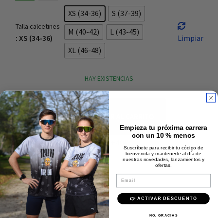
XS (34-36)
S (37-39)
Talla calcetines
M (40-42)
L (43-45)
: XS (34-36)
Limpiar
XL (46-48)
HAY EXISTENCIAS
AÑADIR AL CARRITO
Empieza tu próxima carrera
con un 10 % menos
Envío rápido y gratis +40€
Suscríbete para recibir tu código de
bienvenida y mantenerte al día de
Pago 100% seguro
nuestras novedades, lanzamientos y
ofertas.
Calidad Premium
Email
Descripción
👉 ACTIVAR DESCUENTO
NO, GRACIAS